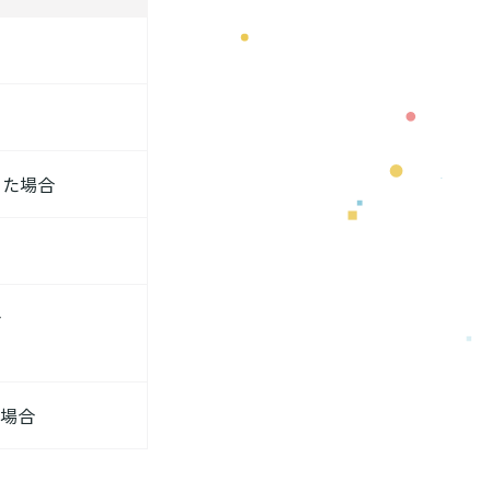
った場合
合
た場合