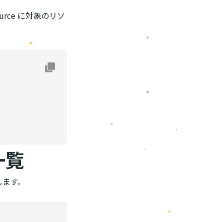
rce に対象のリソ
一覧
します。