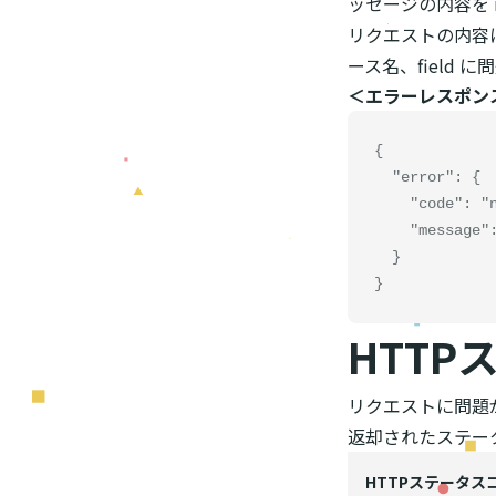
ッセージの内容を m
リクエストの内容に
ース名、field
＜エラーレスポン
{

  "error": {

    "code": "not_found",

    "message": "リソースが見つかりません。"

  }

}
HTT
リクエストに問題が
返却されたステー
HTTPステータス